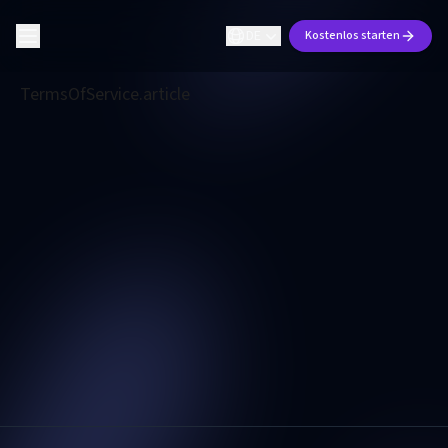
DE
Kostenlos starten
TermsOfService.article