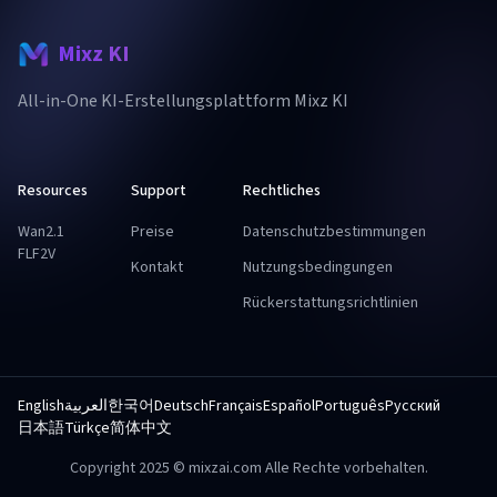
Mixz KI
All-in-One KI-Erstellungsplattform Mixz KI
Resources
Support
Rechtliches
Wan2.1
Preise
Datenschutzbestimmungen
FLF2V
Kontakt
Nutzungsbedingungen
Rückerstattungsrichtlinien
English
العربية
한국어
Deutsch
Français
Español
Português
Русский
日本語
Türkçe
简体中文
Copyright 2025 © mixzai.com Alle Rechte vorbehalten.