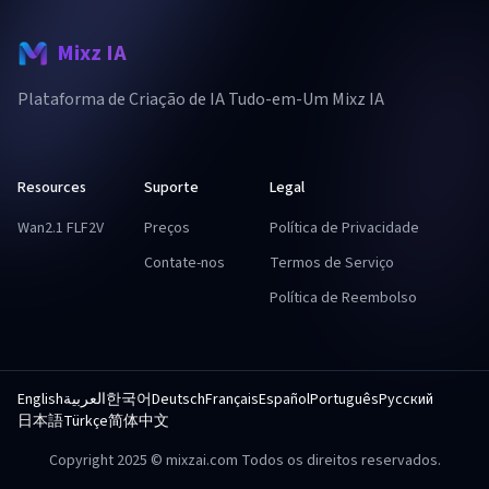
Mixz IA
Plataforma de Criação de IA Tudo-em-Um Mixz IA
Resources
Suporte
Legal
Wan2.1 FLF2V
Preços
Política de Privacidade
Contate-nos
Termos de Serviço
Política de Reembolso
English
العربية
한국어
Deutsch
Français
Español
Português
Русский
日本語
Türkçe
简体中文
Copyright 2025 © mixzai.com Todos os direitos reservados.