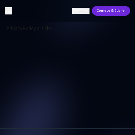
PT
Comece Grátis
PrivacyPolicy.article