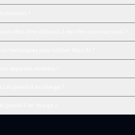
ratuitement ?
ent-elles être utilisées à des fins commerciales ?
es techniques pour utiliser Mixz AI ?
r les appareils mobiles ?
z AI prend-il en charge ?
AI prend-il en charge ?