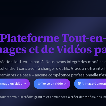
e Plateforme Tout-en
ages et de Vidéos p
création tout-en-un par IA. Nous avons intégré des modèles d
l endroit sans avoir à changer d'outils. Grâce à notre inter
amètres de base – aucune compétence professionnelle n'est
 la recherche d'outils, permettant à chacun d'explorer les possi
Image en Vidéo ↗
Texte en Vidéo ↗
AI Image Genera
ur recevoir 10 crédits gratuits et commencez à créer des vidéos, des imag