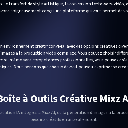
e transfert de style artistique, la conversion texte-vers-vidéo, et
t avons soigneusement conçu une plateforme qui vous permet de vou
'un environnement créatif convivial avec des options créatives div
d'images à la production vidéo complexe. Vous pouvez choisir diffé
 encore, même sans compétences professionnelles, vous pouvez cré
niques. Nous pensons que chacun devrait pouvoir exprimer sa créati
Boîte à Outils Créative Mixz A
création IA intégrés à Mixz AI, de la génération d'images à la produ
besoins créatifs en un seul endroit.