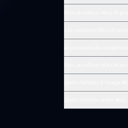
Puis-je utiliser Mixz AI g
Les créations Mixz AI peuv
Ai-je besoin de compétenc
Puis-je utiliser Mixz AI su
Quels formats d'image Mix
Quels formats vidéo Mixz 