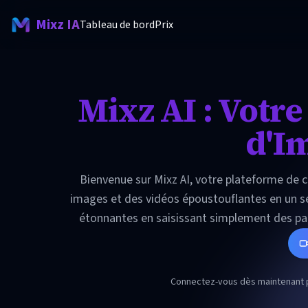
Mixz IA
Tableau de bord
Prix
Mixz AI : Votr
d'Im
Bienvenue sur Mixz AI, votre plateforme de 
images et des vidéos époustouflantes en un seu
étonnantes en saisissant simplement des par
concentrer sur la créativité, et non sur
Connectez-vous dès maintenant po