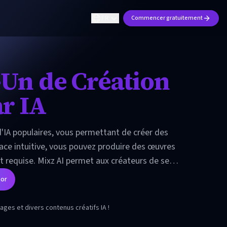
FR
Commencer gratuitement
-Un de Création
ar IA
'IA populaires, vous permettant de créer des
face intuitive, vous pouvez produire des œuvres
 requise. Mixz AI permet aux créateurs de se
bilités illimitées de la création par IA.
tor
es et divers contenus créatifs IA !