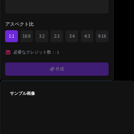
アスペクト比
1:1
16:9
3:2
2:3
3:4
4:3
9:16
必要なクレジット数：
:
1
作成
サンプル画像